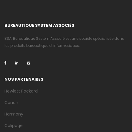
BUREAUTIQUE SYSTEM ASSOCIÉS
BSA, Bureautique Systèm Associé est une société spécialisée dans
les produits bureautique et informatiques.
NOS PARTENAIRES
Hewlett Packard
Canon
Harmony
Calipage